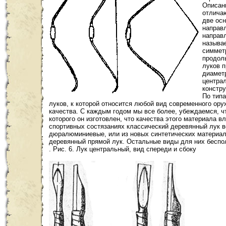
Описан
отлича
две ос
направ
направ
называе
симмет
продоль
луков 
диаметр
централ
констр
По типа
луков, к которой относится любой вид современного ору
качества. С каждым годом мы все более, убеждаемся, 
которого он изготовлен, что качества этого материала в
спортивных состязаниях классический деревянный лук вс
дюралюминиевые, или из новых синтетических материало
деревянный прямой лук. Остальные виды для них беспо
. Рис. 6. Лук центральный, вид спереди и сбоку