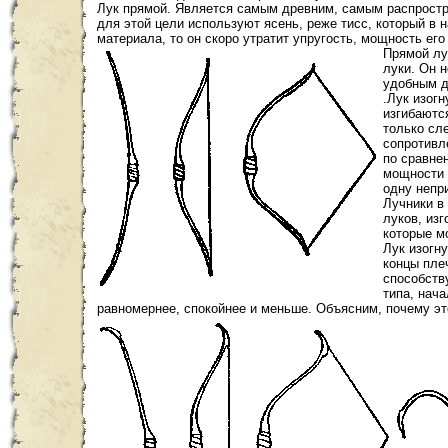
Лук прямой. Является самым древним, самым распростр
для этой цели используют ясень, реже тисc, который в 
материала, то он скоро утратит упругость, мощность ег
Прямой лу
луки. Он 
удобным 
.Лук изогн
изгибаютс
только сл
сопротивл
по сравне
мощности 
одну непр
Лучники в 
луков, из
которые м
Лук изогн
концы пле
способств
типа, нач
равномернее, спокойнее и меньше. Объясним, почему эт