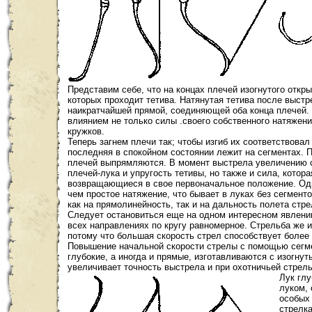
Представим себе, что на концах плечей изогнутого откр
которых проходит тетива. Натянутая тетива после выст
наикратчайшей прямой, соединяющей оба конца плечей. 
влиянием не только силы .своего собственного натяжени
кружков.
Теперь загнем плечи так; чтобы изгиб их соответствовал
последняя в спокойном состоянии лежит на сегментах. П
плечей выпрямляются. В момент выстрела увеличению с
плечей-лука и упругость тетивы, но также и сила, котор
возвращающиеся в свое первоначальное положение. Одн
чем простое натяжение, что бывает в луках без сегменто
как на прямолинейность, так и на дальность полета стре
Следует остановиться еще на одном интересном явлении
всех направлениях по кругу равномерное. Стрельба же 
потому что большая скорость стрел способствует более 
Повышение начальной скорости стрелы с помощью сегмен
глубокие, а иногда и прямые, изготавливаются с изогну
увеличивает точность выстрела и при охотничьей стрел
Лук глу
луком, 
особых 
стрелка