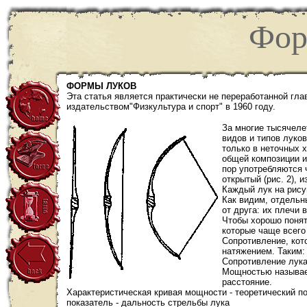
Фор
ФОРМЫ ЛУКОВ
Эта статья является практически не переработанной гл
издательством"Физкультура и спорт" в 1960 году.
За многие тысячеле
видов и типов луко
только в неточных 
общей композиции и
пор употребляются ч
открытый (рис. 2), и
Каждый лук на рису
Как видим, отдельн
от друга: их плечи 
Чтобы хорошо понят
которые чаще всего
Сопротивление, кот
натяжением. Таким:
Сопротивление лука
Мощностью называе
расстояние.
Характеристическая кривая мощности - теоретический по
показатель - дальность стрельбы лука