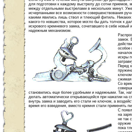
для подготовки к каждому выстрелу до сотни приемов, 
между отдельными выстрелами в нескольких минут. Уже 
исчерпанными все возможности совершенствования ручно
какими явились лишь ствол и тлеющий фитиль. Никаких 
какого-то новшества, которое могло бы дать толчок к д
искрового кремневого замка, сочетавшего в себе новый 
надежным механизмом.
Распро
замок. 
действи
особое 
началом
искры 
затравк
Перед 
пружин
ключом,
сжимая 
Со вре
соверш
становились еще более удобными и надежными. Так, нап
делать автоматически открывающейся при нажатии на сп
внутрь замка и заводить его стали не ключом, а воздейс
время его взведения, вместо кремня стали применять пир
С появ
на заря
не так 
оружие 
пока тл