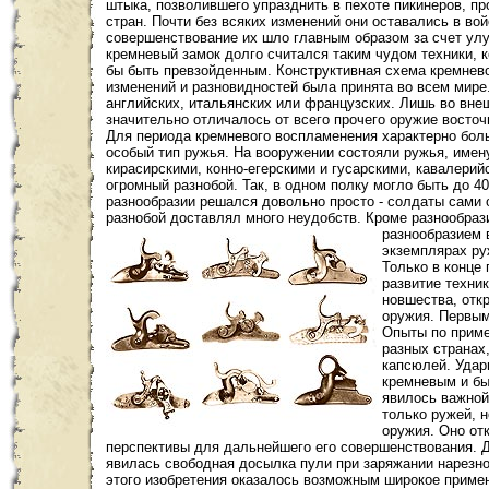
штыка, позволившего упразднить в пехоте пикинеров, п
стран. Почти без всяких изменений они оставались в вой
совершенствование их шло главным образом за счет улу
кремневый замок долго считался таким чудом техники, ко
бы быть превзойденным. Конструктивная схема кремневог
изменений и разновидностей была принята во всем мире
английских, итальянских или французских. Лишь во вне
значительно отличалось от всего прочего оружие восточ
Для периода кремневого воспламенения характерно боль
особый тип ружья. На вооружении состояли ружья, имен
кирасирскими, конно-егерскими и гусарскими, кавалери
огромный разнобой. Так, в одном полку могло быть до 4
разнообразии решался довольно просто - солдаты сами о
разнобой доставлял много неудобств. Кроме разнообраз
разнообразием 
экземплярах ру
Только в конце 
развитие техни
новшества, отк
оружия. Первым
Опыты по приме
разных странах
капсюлей. Удар
кремневым и бы
явилось важной
только ружей, н
оружия. Оно от
перспективы для дальнейшего его совершенствования. 
явилась свободная досылка пули при заряжании нарезно
этого изобретения оказалось возможным широкое примен