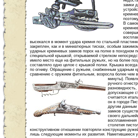
недоста
замки д
устройс
кремнев
поэтому
В самом
кремнев
соверше
воспла
высекался в момент удара кремня по стальной пластинке
закреплен, как и в миниатюрных тисках, особым зажимом
ударных кремневых замков порох на полке в походном 
специальной крышкой, открываемой стрелком непосредст
имело место еще на фитильных ружьях, но на более поз
составляло одно целое с крышкой полки. Крышка всегда
по огниву. Обращение с ружьем, снабженным ударным к
сравнению с оружием фитильным, возросла более чем в
минуты).
Появле
ручного огнестр
разновидность, 
допускающее ст
считается итал
он в городе Пи
другим данным 
замков существ
своего дальней
воспламенения 
столетия писто
конструктивном отношении повторяли конструкцию ружей
лишь следующие моменты их развития. Наметившееся уж