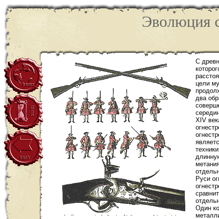
Эволюция с
С древ
которог
расстоя
цели му
продолж
два обр
соверше
середин
ХIV век
огнестр
огнестр
являетс
техники
длинную
метания
отдельн
Руси ог
огнестр
сравнит
отдельн
Один ко
металли