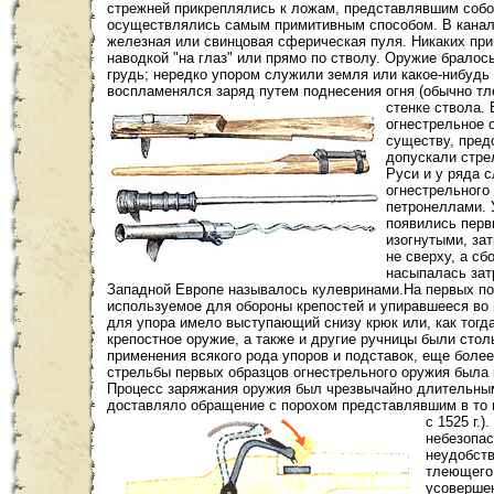
стрежней прикреплялись к ложам, представлявшим собо
осуществлялись самым примитивным способом. В канал 
железная или свинцовая сферическая пуля. Никаких пр
наводкой "на глаз" или прямо по стволу. Оружие бралос
грудь; нередко упором служили земля или какое-нибудь 
воспламенялся заряд путем поднесения огня (обычно тл
стенке ствола.
огнестрельное 
существу, пред
допускали стрел
Руси и у ряда 
огнестрельного
петронеллами. 
появились перв
изогнутыми, за
не сверху, а сб
насыпалась зат
Западной Европе называлось кулевринами.На первых пор
используемое для обороны крепостей и упиравшееся во 
для упора имело выступающий снизу крюк или, как тогда 
крепостное оружие, а также и другие ручницы были стол
применения всякого рода упоров и подставок, еще бол
стрельбы первых образцов огнестрельного оружия была 
Процесс заряжания оружия был чрезвычайно длительным
доставляло обращение с порохом представлявшим в то 
с 1525 г.).
небезопас
неудобст
тлеющего 
усовершен