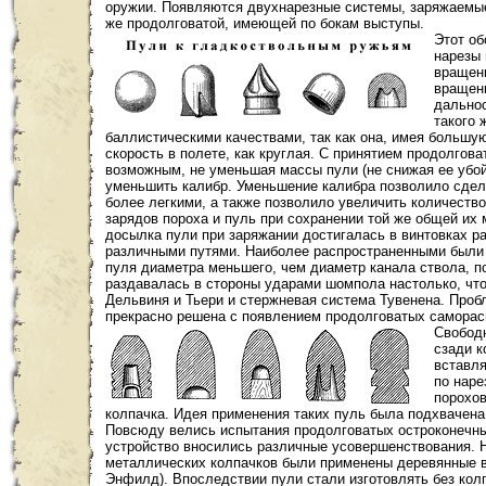
оружии. Появляются двухнарезные системы, заряжаемые
же продолговатой, имеющей по бокам выступы.
Этот об
нарезы 
вращени
вращени
дальнос
такого 
баллистическими качествами, так как она, имея большу
скорость в полете, как круглая.
С принятием продолговат
возможным, не уменьшая массы пули (не снижая ее убой
уменьшить калибр. Уменьшение калибра позволило сдел
более легкими, а также позволило увеличить количеств
зарядов пороха и пуль при сохранении той же общей их
досылка пули при заряжании достигалась в винтовках р
различными путями. Наиболее распространенными были 
пуля диаметра меньшего, чем диаметр канала ствола, п
раздавалась в стороны ударами шомпола настолько, что
Дельвиня и Тьери и стержневая система Тувенена. Проб
прекрасно решена с появлением продолговатых самора
Свобод
сзади к
вставля
по наре
порохов
колпачка.
Идея применения таких пуль была подхвачена 
Повсюду велись испытания продолговатых остроконечны
устройство вносились различные усовершенствования. 
металлических колпачков были применены деревянные 
Энфилд). Впоследствии пули стали изготовлять без кол