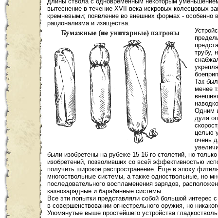
длины ствола с одновременным некоторым уменьшением
вытеснение в течение ХVII века искровых колесцовых з
кремневыми; появление во внешних формах - особенно в
рационализма и изящества.
Устройс
предель
предст
трубу, 
снабжа
укрепля
боеприп
Так был
менее т
внешняя
наводко
Одним и
дула ог
скорост
целью 
очень д
увелич
были изобретены на рубеже 15-16-го столетий, но только
изобретений, позволивших со всей эффективностью исп
получить широкое распространение. Еще в эпоху фитиль
многоствольные системы, а также одноствольные, но м
последовательного воспламенения зарядов, расположенн
казнозарядные и барабанные системы.
Все эти попытки представляли собой большой интерес с 
в совершенствовании огнестрельного оружия, но никаког
Упомянутые выше простейшего устройства гладкостволь