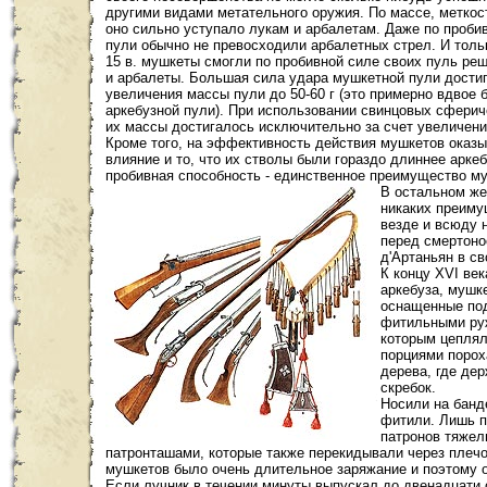
другими видами метательного оружия. По массе, меткос
оно сильно уступало лукам и арбалетам. Даже по проби
пули обычно не превосходили арбалетных стрел. И толь
15 в. мушкеты смогли по пробивной силе своих пуль ре
и арбалеты. Большая сила удара мушкетной пули достиг
увеличения массы пули до 50-60 г (это примерно вдвое 
аркебузной пули). При использовании свинцовых сферич
их массы достигалось исключительно за счет увеличени
Кроме того, на эффективность действия мушкетов оказ
влияние и то, что их стволы были гораздо длиннее арке
пробивная способность - единственное преимущество м
В остальном же
никаких преиму
везде и всюду н
перед смертоно
д'Артаньян в с
К концу ХVI ве
аркебуза, мушк
оснащенные под
фитильными руж
которым цеплял
порциями порох
дерева, где дер
скребок.
Носили на банд
фитили. Лишь п
патронов тяжел
патронташами, которые также перекидывали через плеч
мушкетов было очень длительное заряжание и поэтому о
Если лучник в течении минуты выпускал до двенадцати 