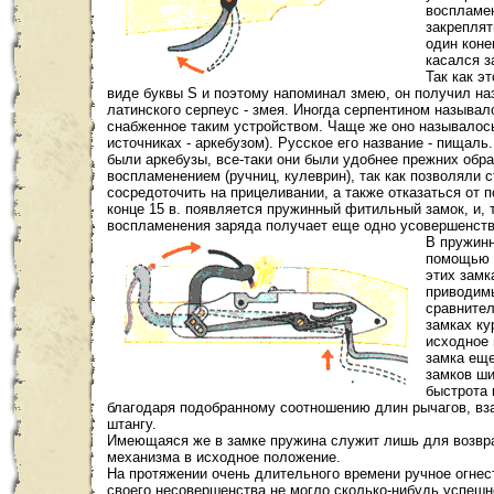
воспламен
закреплят
один коне
касался з
Так как э
виде буквы S и поэтому напоминал змею, он получил на
латинского серпеус - змея. Иногда серпентином называл
снабженное таким устройством. Чаще же оно называлось
источниках - аркебузом). Русское его название - пищал
были аркебузы, все-таки они были удобнее прежних об
воспламенением (ручниц, кулеврин), так как позволяли 
сосредоточить на прицеливании, а также отказаться от 
конце 15 в. появляется пружинный фитильный замок, и, 
воспламенения заряда получает еще одно усовершенств
В пружинн
помощью 
этих замк
приводимы
сравнител
замках ку
исходное 
замка еще
замков ши
быстрота 
благодаря подобранному соотношению длин рычагов, вз
штангу.
Имеющаяся же в замке пружина служит лишь для возвр
механизма в исходное положение.
На протяжении очень длительного времени ручное огне
своего несовершенства не могло сколько-нибудь успешн